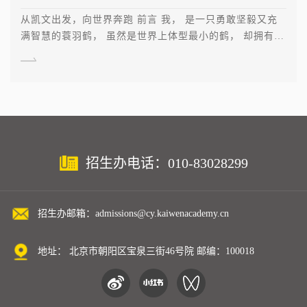
从凯文出发，向世界奔跑 前言 我， 是一只勇敢坚毅又充
满智慧的蓑羽鹤， 虽然是世界上体型最小的鹤， 却拥有不
可 […]
招生办电话：010-83028299
招生办邮箱：admissions@cy.kaiwenacademy.cn
地址： 北京市朝阳区宝泉三街46号院 邮编：100018