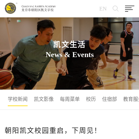
EN
凯文生活
News & Events
学校新闻
凯文影像
每周菜单
校历
住宿部
教育服
朝阳凯文校园重启，下周见！