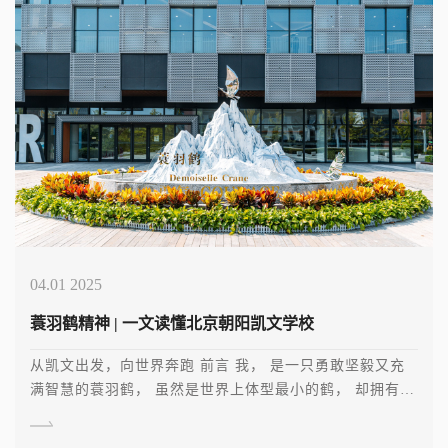
04.01 2025
蓑羽鹤精神 | 一文读懂北京朝阳凯文学校
从凯文出发，向世界奔跑 前言 我， 是一只勇敢坚毅又充
满智慧的蓑羽鹤， 虽然是世界上体型最小的鹤， 却拥有不
可 […]