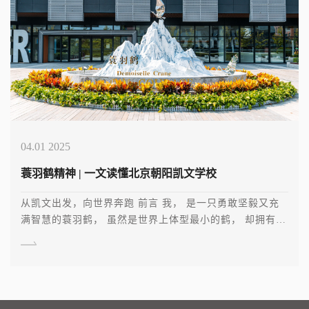
04.01 2025
蓑羽鹤精神 | 一文读懂北京朝阳凯文学校
从凯文出发，向世界奔跑 前言 我， 是一只勇敢坚毅又充
满智慧的蓑羽鹤， 虽然是世界上体型最小的鹤， 却拥有不
可 […]