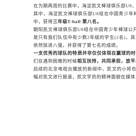
在为期两周的比赛中，海淀凯文棒球俱乐部U8、
其中，海淀凯文棒球俱乐部U8组在中国青少年
中，获得
三年级T-ball 第八名。
朝阳凯文棒球俱乐部U8组在中国青少年棒球公
是只有我们队伍中有少数2年级的学生(2名)，
依然挺进八强，并获得了第七名的成绩。
一支优秀的球队的特质并非仅仅体现在赢球的时
们在遇到困难的时候
相互扶持，共同承担，放平
后续的北京电视台播放的新闻中，凯文的小将也
幅对凯文进行报道，凯文学员的精神面貌在媒体