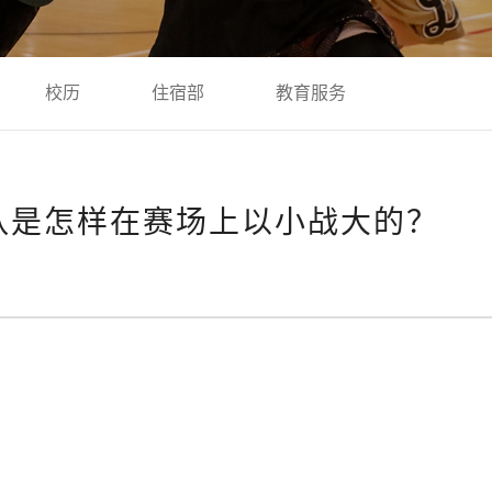
校历
住宿部
教育服务
球队是怎样在赛场上以小战大的？