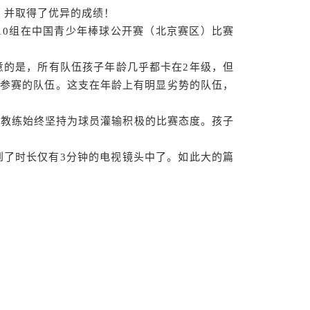
，并取得了优异的成绩！
10组在中国青少年棒球公开赛（北京赛区）比赛
意的是，所有队伍孩子年龄几乎都卡在2年级，但
名)参赛的队伍。这支在年龄上有明显劣势的队伍，
，教练始终坚持为球员灌输积极的比赛态度。孩子
到了时长仅有3分钟的电视镜头中了。如此大的篇