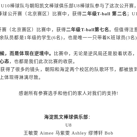
U10棒球队与朝阳凯文棒球俱乐部U8棒球队参与了这次公开赛
棒球公开赛（北京赛区）比赛中，获得
二年级T-ball 第二名
；U
开赛（北京赛区）比赛中，获得
二年级T-ball第七名
。但值得注
其余队员都是1年级的学生(6名)，也是唯一一只带着K班球员(3
候，而是体现在逆境中。
比赛中，无论是逆风局还是胶着状态
心态
，也都是我们此次比赛的收获。
获得了很多的镜头，朝阳和海淀两个校区的队歌环节，都被放
上体现得淋漓尽致。
感谢所有参赛选手和他们的家人对我们的支持!
海淀凯文棒球俱乐部
：
U8
王敏雯 Aimee 马紫雯 Ashley 缪博轩 Bob