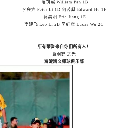
潘锦熙 William Pan 1B
李会宾 Peter Li 1D 何芮燊 Edward He 1F
蒋昊阳 Eric Jiang 1E
李建飞 Leo Li 2B 吴虹霓 Lucas Wu 2C
所有荣誉来自你们所有人！
蓑羽鹤 之光
海淀凯文棒球俱乐部