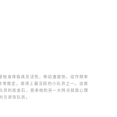
。但是他身体极具灵活性，移动速度快，动作频率
非常稳定。是场上最活跃的小队员之一。这是
是队员的炼金石，原来他的另一大特点就是心理
对方进攻队员。