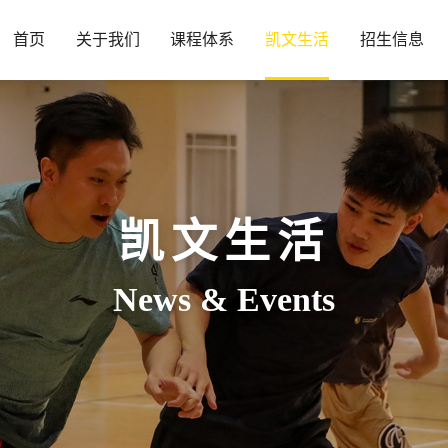
首页
关于我们
课程体系
凯文生活
招生信息
凯文生活
News & Events