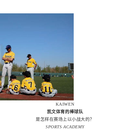
KAIWEN
凯文体育的棒球队
是怎样在赛场上以小战大的？
SPORTS ACADEMY