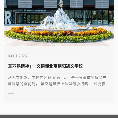
04.01 2025
蓑羽鹤精神 | 一文读懂北京朝阳凯文学校
从凯文出发，向世界奔跑 前言 我， 是一只勇敢坚毅又充
满智慧的蓑羽鹤， 虽然是世界上体型最小的鹤， 却拥有不
可 […]