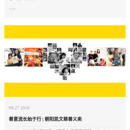
09.27 2018
善意流长始于行 | 朝阳凯文慈善义卖