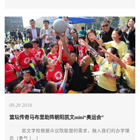
09.29 2018
篮坛传奇马布里助阵朝阳凯文mini“奥运会”
凯文学校根据众议院联盟的需求，融入我们的办学理
念（勇气 […]