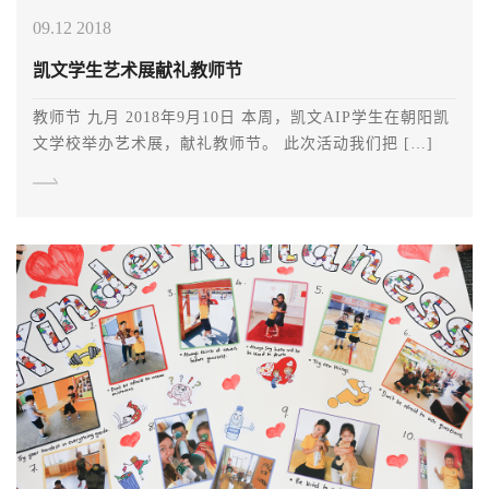
09.12 2018
凯文学生艺术展献礼教师节
教师节 九月 2018年9月10日 本周，凯文AIP学生在朝阳凯
文学校举办艺术展，献礼教师节。 此次活动我们把 […]