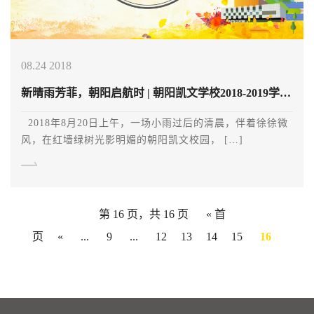
08.24 2018
新晴雨芳菲，朝阳启航时 | 朝阳凯文学校2018-2019学年开学记
2018年8月20日上午，一场小雨过后的清晨，伴着徐徐微
风，在红墙绿树光影明媚的朝阳凯文校园， […]
第 16 页，共 16 页
« 首
页
«
...
9
...
12
13
14
15
16