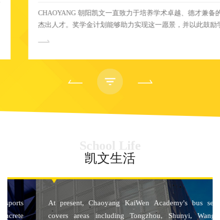
CHAOYANG 朝阳凯文一直致力于培养学术卓越、德才兼备的
杰出人才。奖学金计划能够助力实现这一愿景，并以此鼓励学
生发展卓越的学术能力，激发潜力并塑造优秀的品格。 朝阳
凯文学校的奖学金计划旨在招收优秀新生并支持杰出的在校
生。同时，这些优秀的学生也将发挥榜样的力量，为学校带来
积极深远的影响，从而树立起学校强有力的学术形象。 奖学
金获得者除了将获取不同额度的学费减免、还将获得更多在其
特长领域发展的机会以及额外的领导力塑造机会。 4月22
日，朝阳凯文学校诚邀您进行探校咨询，向百万奖学金发起冲
刺！ #1 奖学金种类 奖学金分为学术高中奖学金计划和艺术
高中奖学金计划。奖学金发放分为“现金奖励”及“学费减免”两
School Life
种形式。 朝阳凯文为新生设立多种奖学金类型，可为满足不
同维度的新生加入朝阳凯文提供有力支持和荣誉表彰。 期待
凯文生活
优秀的你成为朝阳凯文一员，带着勇气、智慧、爱心与适应
力，成长在逐梦的路上。 学术高中奖学金 新生奖学金 在
校生奖学金 艺术高中奖学金 新生奖学金 在校生奖学金 期待
同学们成为23-24学年的奖学金得主，用自己独特的光芒积极
At present, Chaoyang KaiWen Academy's bus service
去影响同窗好友，践行凯文品格，成为优秀的学生榜样。
covers areas including Tongzhou, Shunyi, Wangjing,