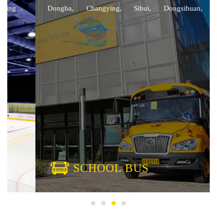
#2 奖学金得主分享 在2022-2023学年，学校对多名同学们进行
Dongba, Changying, Sihui, Dongsihuan, and
奖学金鼓励，以此表彰他们的德才兼备和品学兼优。获得奖学
Dongsanhuan.
金奖项的同学们，也为同学们树立了积极的榜样，以此激励自
己更加努力的同时，全面发展自己的特长。下面，让我们一起
走进2022-2023学年奖学金得主们的精彩成长故事。 | / ★ 对
话英鹤才华奖学金得主孙雨凡：在戏剧中看世界，在朝阳凯文
找自我 Kaiwen Student | / ★ 奖学金得主陶宇萱：体育锻炼毅
力，我在14岁成为了国家二级运动员 Kaiwen Student | / ★ 奖
学金得主| 王浩宇：朝阳凯文让我更接近梦想的剑桥大学
Kaiwen Student #3 […]
SCHOOL BUS