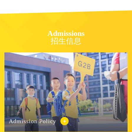
势、拓素质”的全人培养，实现让每位学生”有朋友、有兴趣、
有阅历、有特长、有胆识“的发展目标。 04 个性发展 在周末
时间开放学校空间，利用艺术、体育、营地、竞赛等丰富的特
色课程资源，采用”选修课、社团、竞赛队“三位一体的活动模
Admissions
式，满足学生个性化发展需求。 05 体育特色 利用全寄宿机
招生信息
制，每周开设6节体育选择性必修课，涵盖“体能训练、形体塑
造、专项技能、团队竞赛”等内容，每天锻炼一小时，培养”身
心和谐发展“的健康人，实践”无体育不凯文“的办学理想。 06
综合评价 采用数字化行为评价SPI系统，实行“全要素、全时
段、全赋分、全互动、全报告”综合素质评价，每天前进一小
步，持续成长一大步。 03 三位一体系统规划 满足个性化
发展需求 朝阳凯文学校在前期办学的基础上，积累了充分的
办学经验和良好的教育服务能力。以一流师资团队、特色课程
体系和完备的软硬件设施高标准、系统化打造的精品素质高
中，起步即是高起点，出手即是先手棋。 朝阳凯文学校高度
重视精品素质高中筹设工作，在专家团队指导下，通过广泛招
贤纳士，已经形成了以多位正高级教师和特级教师领衔的精品
Admission Policy
素质高中师资力量储备，凝练了具有凯文特色素质教育导向的