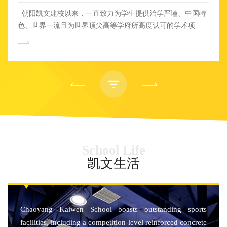
朝阳凯文建校以来，一直致力为学生提供治学严谨、中国特
色、世界一流且为世界顶尖高等学府所高度认可的学术项
目。 经过几年的精心筹备，北京市朝阳区凯文学校重磅推
出以国内高考为升学方向的精品素质高中项目，面向北京市
2023届中考学生招生，聚焦新高考，蓄力新成长，领航新教
育。基于此，北京朝阳凯文学校通过其多元而独特的升学体
系，铺设国际+国内双轨制培养路径，助力更广大的高中学子
实现升学梦想！ 5月9日14:00，欢迎您报名参加朝阳凯文学
校普高信息分享会，对话普高学部校长，了解素质高中培养目
标、教学管理模式和多元卓越的高中课程，助力学生的个性发
展。 01 高标准打造精品素质高中 国际化学校添新翼 众所
School Life
周知，朝阳凯文学校是一所12年一贯制国际化双语学校。建校
6年以来，学校为学生铺设了学术+艺术多元升学路径，拥有
凯文生活
剑桥国际学校CAIE全学段课程认证、英国BTEC课程认证、国
际文凭组织IBDP学校认证。目前已有4届高中毕业生以朝阳凯
文学校为起点，升入了各自理想的海外知名大学。 从2023
年秋季学期开始，朝阳凯文学校利用学校一流的办学条件，组
Chaoyang Kaiwen School boasts outstanding sports
建高水平的师资团队，开办以新高考为方向的精品素质高中，
facilities, including a competition-level reinforced concrete