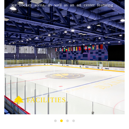
从而形成国际高中+国内高中双轨制培养布局，持续打造多元
ice hockey arena, as well as an art center featuring a
卓越的高中课程。 精品素质高中近期将面向北京市中考学生
professional theater with a capacity of 800 people.
开启招生，2023年秋季开学。与国际高中面向海外高校的升学
目标不同，精品素质高中以参加国内高考为升学方向。朝阳凯
文学校打造的国际高中+国内高中双轨制培养布局，既独立教
学，又融合发展，通过建立国际化教育资源共享共生机制，学
校的育人优势更加均衡，学生的成才模式更加多元。 02 六
大关键词 护航精品素质高中 随着朝阳凯文学校精品素质高
中正式启航，我们整理了六大关键词——名师团队、精准教
学、全人培养、个性发展、体育特色和综合评价，一起来看看
面向新高考、助力新成长的精品素质高中有何独特之处。 01
名师团队 专业的教师队伍来自北京市东城、西城、海淀、朝
阳等区的市级示范高中，其中5个学科由正高级教师领衔，4个
学科为特级教师引领的省市级骨干教师组成，平均教龄24年。
FACILITIES
4位班主任平均教龄16年。 02 精准教学 利用“精准靶向教学平
台”，创设有序、有效、有趣、有品的课堂教学环境，实施全
员个性化的教学与指导，做好“导学摸底、互动助学、检测辅
学”，夯实基础，拓展能力，提升素养。 03 全人培养 利用“全
员晚自修”、“全辅导”、“全社团”等机制实施“补短板、强优