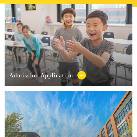
精品素质高中课程体系，并根据精品素质高中的特点和需求，
完成了教学和生活保障设施的硬件改造与升级。 朝阳凯文学
校常务副校长、精品素质高中筹备负责人田敏认为，资深的教
育教学团队、凯文特色的课程体系和一流的校园服务与管理保
障，三位一体，有机配合，是朝阳凯文学校精品素质高中的显
著特点。 以课程设置为例，精品素质高中已经形成了一套完
整的、具有凯文文化和素质教育特色的课程体系。一方面，锚
定国内高水平大学作为升学方向，开足开齐国家课程。同时，
充分利用凯文教育在体育、艺术、科创、实践等素质教育方面
的人才、场地和资源优势，打造特色化、高水准的校本课程，
满足精品素质高中学生个性自由而又全面的发展需求。 04
Admission Application
让所有人优秀，让优秀者领跑 促进学生全面、个性发展 […]