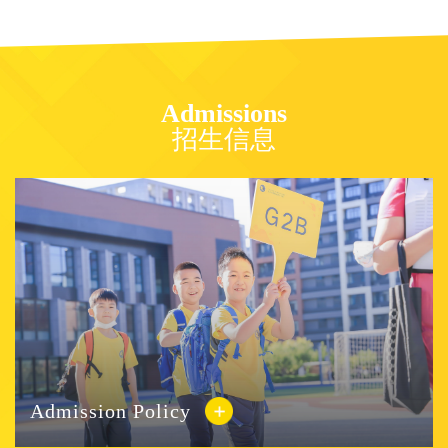
势、拓素质”的全人培养，实现让每位学生”有朋友、有兴趣、
有阅历、有特长、有胆识“的发展目标。 04 个性发展 在周末
时间开放学校空间，利用艺术、体育、营地、竞赛等丰富的特
色课程资源，采用”选修课、社团、竞赛队“三位一体的活动模
Admissions
式，满足学生个性化发展需求。 05 体育特色 利用全寄宿机
招生信息
制，每周开设6节体育选择性必修课，涵盖“体能训练、形体塑
造、专项技能、团队竞赛”等内容，每天锻炼一小时，培养”身
心和谐发展“的健康人，实践”无体育不凯文“的办学理想。 06
综合评价 采用数字化行为评价SPI系统，实行“全要素、全时
段、全赋分、全互动、全报告”综合素质评价，每天前进一小
步，持续成长一大步。 03 三位一体系统规划 满足个性化
发展需求 朝阳凯文学校在前期办学的基础上，积累了充分的
办学经验和良好的教育服务能力。以一流师资团队、特色课程
体系和完备的软硬件设施高标准、系统化打造的精品素质高
中，起步即是高起点，出手即是先手棋。 朝阳凯文学校高度
重视精品素质高中筹设工作，在专家团队指导下，通过广泛招
贤纳士，已经形成了以多位正高级教师和特级教师领衔的精品
Admission Policy
素质高中师资力量储备，凝练了具有凯文特色素质教育导向的