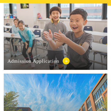
精品素质高中课程体系，并根据精品素质高中的特点和需求，
完成了教学和生活保障设施的硬件改造与升级。 朝阳凯文学
校常务副校长、精品素质高中筹备负责人田敏认为，资深的教
育教学团队、凯文特色的课程体系和一流的校园服务与管理保
障，三位一体，有机配合，是朝阳凯文学校精品素质高中的显
著特点。 以课程设置为例，精品素质高中已经形成了一套完
整的、具有凯文文化和素质教育特色的课程体系。一方面，锚
定国内高水平大学作为升学方向，开足开齐国家课程。同时，
充分利用凯文教育在体育、艺术、科创、实践等素质教育方面
的人才、场地和资源优势，打造特色化、高水准的校本课程，
满足精品素质高中学生个性自由而又全面的发展需求。 04
Admission Application
让所有人优秀，让优秀者领跑 促进学生全面、个性发展 […]