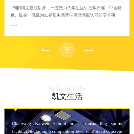
朝阳凯文建校以来，一直致力为学生提供治学严谨、中国特
色、世界一流且为世界顶尖高等学府所高度认可的学术项
目。 经过几年的精心筹备，北京市朝阳区凯文学校重磅推
出以国内高考为升学方向的精品素质高中项目，面向北京市
2023届中考学生招生，聚焦新高考，蓄力新成长，领航新教
育。基于此，北京朝阳凯文学校通过其多元而独特的升学体
系，铺设国际+国内双轨制培养路径，助力更广大的高中学子
实现升学梦想！ 5月9日14:00，欢迎您报名参加朝阳凯文学
校普高信息分享会，对话普高学部校长，了解素质高中培养目
标、教学管理模式和多元卓越的高中课程，助力学生的个性发
展。 01 高标准打造精品素质高中 国际化学校添新翼 众所
School Life
周知，朝阳凯文学校是一所12年一贯制国际化双语学校。建校
6年以来，学校为学生铺设了学术+艺术多元升学路径，拥有
凯文生活
剑桥国际学校CAIE全学段课程认证、英国BTEC课程认证、国
际文凭组织IBDP学校认证。目前已有4届高中毕业生以朝阳凯
文学校为起点，升入了各自理想的海外知名大学。 从2023
年秋季学期开始，朝阳凯文学校利用学校一流的办学条件，组
Chaoyang Kaiwen School boasts outstanding sports
建高水平的师资团队，开办以新高考为方向的精品素质高中，
facilities, including a competition-level reinforced concrete