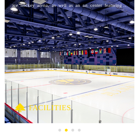
从而形成国际高中+国内高中双轨制培养布局，持续打造多元
ice hockey arena, as well as an art center featuring a
卓越的高中课程。 精品素质高中近期将面向北京市中考学生
professional theater with a capacity of 800 people.
开启招生，2023年秋季开学。与国际高中面向海外高校的升学
目标不同，精品素质高中以参加国内高考为升学方向。朝阳凯
文学校打造的国际高中+国内高中双轨制培养布局，既独立教
学，又融合发展，通过建立国际化教育资源共享共生机制，学
校的育人优势更加均衡，学生的成才模式更加多元。 02 六
大关键词 护航精品素质高中 随着朝阳凯文学校精品素质高
中正式启航，我们整理了六大关键词——名师团队、精准教
学、全人培养、个性发展、体育特色和综合评价，一起来看看
面向新高考、助力新成长的精品素质高中有何独特之处。 01
名师团队 专业的教师队伍来自北京市东城、西城、海淀、朝
阳等区的市级示范高中，其中5个学科由正高级教师领衔，4个
学科为特级教师引领的省市级骨干教师组成，平均教龄24年。
FACILITIES
4位班主任平均教龄16年。 02 精准教学 利用“精准靶向教学平
台”，创设有序、有效、有趣、有品的课堂教学环境，实施全
员个性化的教学与指导，做好“导学摸底、互动助学、检测辅
学”，夯实基础，拓展能力，提升素养。 03 全人培养 利用“全
员晚自修”、“全辅导”、“全社团”等机制实施“补短板、强优